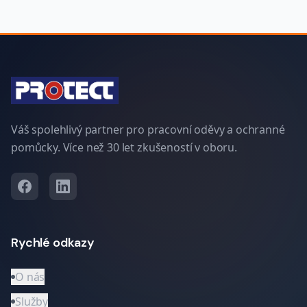
Váš spolehlivý partner pro pracovní oděvy a ochranné
pomůcky. Více než 30 let zkušeností v oboru.
Rychlé odkazy
O nás
Služby