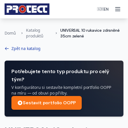
Otev
EN
🇬🇧
Katalog
UNIVERSAL 10 rukavice zdrsněné
Domů
produktů
35cm zelené
Zpět na katalog
Potřebujete tento typ produktu pro celý
tým?
V konfigurátoru si sestavíte kompletní portfolio OOPP
na míru — od obuvi po přilby.
Sestavit portfolio OOPP