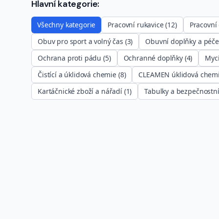
Hlavní kategorie:
Všechny kategorie
Pracovní rukavice
(
12
)
Pracovní
Obuv pro sport a volný čas
(
3
)
Obuvní doplňky a péče
Ochrana proti pádu
(
5
)
Ochranné doplňky
(
4
)
Mycí
Čistící a úklidová chemie
(
8
)
CLEAMEN úklidová chem
Kartáčnické zboží a nářadí
(
1
)
Tabulky a bezpečnostní