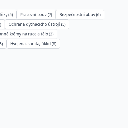
lňky
(
5
)
Pracovní obuv
(
7
)
Bezpečnostní obuv
(
6
)
3
)
Ochrana dýchacícho ústrojí
(
5
)
nné krémy na ruce a tělo
(
2
)
3
)
Hygiena, sanita, úklid
(
8
)