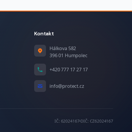
Kontakt
Hálkova 582
396 01 Humpolec
+420 777 17 27 17
info@protect.cz
IČ: 62024167
DIČ: CZ62024167