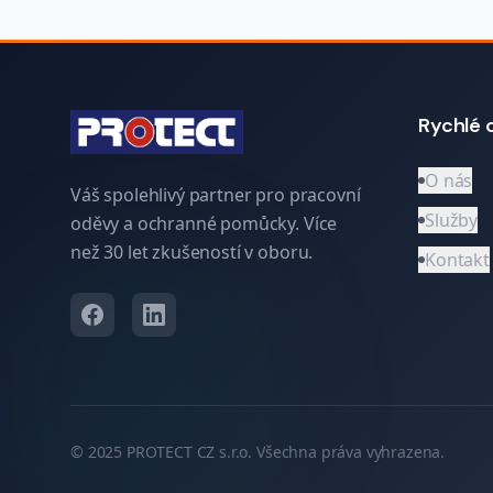
Rychlé 
O nás
Váš spolehlivý partner pro pracovní
Služby
oděvy a ochranné pomůcky. Více
než 30 let zkušeností v oboru.
Kontakt
© 2025 PROTECT CZ s.r.o.
Všechna práva vyhrazena.