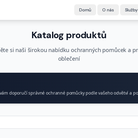
Domů
O nás
Služby
Katalog produktů
ěte si naši širokou nabídku ochranných pomůcek a p
oblečení
r vám doporučí správné ochranné pomůcky podle vašeho odvětví a po