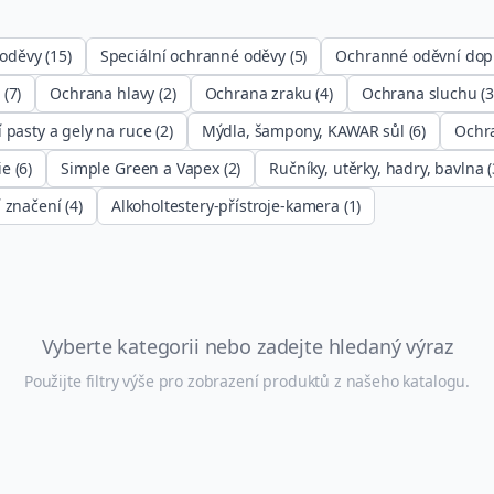
 oděvy
(
15
)
Speciální ochranné oděvy
(
5
)
Ochranné oděvní dop
(
7
)
Ochrana hlavy
(
2
)
Ochrana zraku
(
4
)
Ochrana sluchu
(
 pasty a gely na ruce
(
2
)
Mýdla, šampony, KAWAR sůl
(
6
)
Ochra
ie
(
6
)
Simple Green a Vapex
(
2
)
Ručníky, utěrky, hadry, bavlna
(
 značení
(
4
)
Alkoholtestery-přístroje-kamera
(
1
)
Vyberte kategorii nebo zadejte hledaný výraz
Použijte filtry výše pro zobrazení produktů z našeho katalogu.