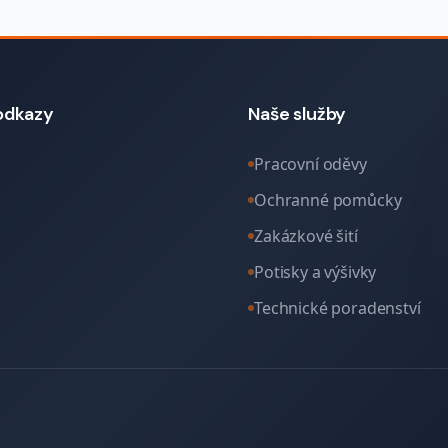
odkazy
Naše služby
Pracovní oděvy
Ochranné pomůcky
Zakázkové šití
Potisky a výšivky
Technické poradenství