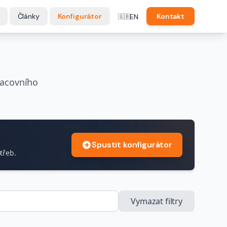
Články
Konfigurátor
Kontakt
EN
🇬🇧
racovního
Spustit konfigurátor
třeb.
Vymazat filtry