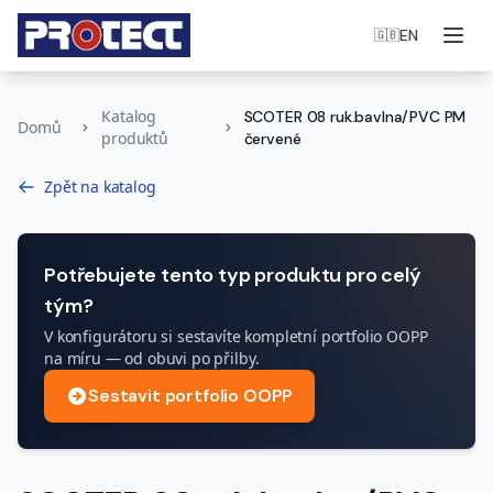
Otev
EN
🇬🇧
Katalog
SCOTER 08 ruk.bavlna/PVC PM
Domů
produktů
červené
Zpět na katalog
Potřebujete tento typ produktu pro celý
tým?
V konfigurátoru si sestavíte kompletní portfolio OOPP
na míru — od obuvi po přilby.
Sestavit portfolio OOPP