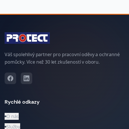
Váš spolehlivý partner pro pracovní oděvy a ochranné
pomůcky. Více než 30 let zkušeností v oboru.
Rychlé odkazy
O nás
Služby