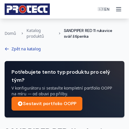
Otev
EN
🇬🇧
Katalog
SANDPIPER RED 11 rukavice
Domů
produktů
svář.štípenka
Zpět na katalog
Potřebujete tento typ produktu pro celý
tým?
V konfigurátoru si sestavíte kompletní portfolio OOPP
na míru — od obuvi po přilby.
Sestavit portfolio OOPP