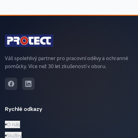
Váš spolehlivý partner pro pracovní oděvy a ochranné
pomůcky. Více než 30 let zkušeností v oboru.
Rychlé odkazy
O nás
Služby