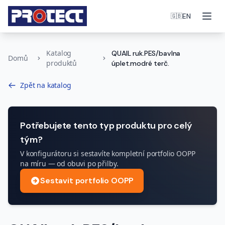
Otev
EN
🇬🇧
Katalog
QUAIL ruk.PES/bavlna
Domů
produktů
úplet.modré terč.
Zpět na katalog
Potřebujete tento typ produktu pro celý
tým?
V konfigurátoru si sestavíte kompletní portfolio OOPP
na míru — od obuvi po přilby.
Sestavit portfolio OOPP