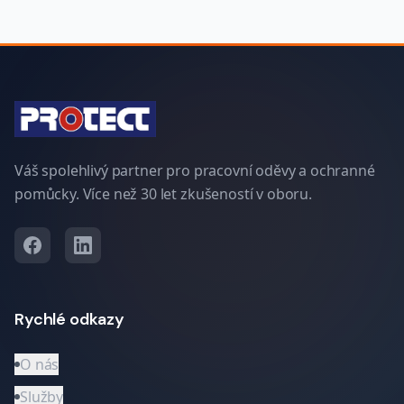
Váš spolehlivý partner pro pracovní oděvy a ochranné
pomůcky. Více než 30 let zkušeností v oboru.
Rychlé odkazy
O nás
Služby