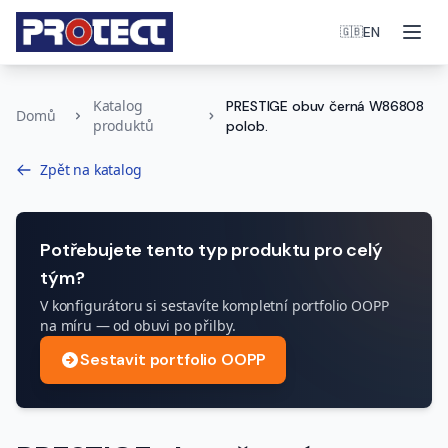
Otev
EN
🇬🇧
Katalog
PRESTIGE obuv černá W86808
Domů
produktů
polob.
Zpět na katalog
Potřebujete tento typ produktu pro celý
tým?
V konfigurátoru si sestavíte kompletní portfolio OOPP
na míru — od obuvi po přilby.
Sestavit portfolio OOPP