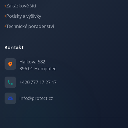
Zakázkové šití
Potisky a výšivky
Technické poradenství
Kontakt
Hálkova 582
396 01 Humpolec
+420 777 17 27 17
info@protect.cz