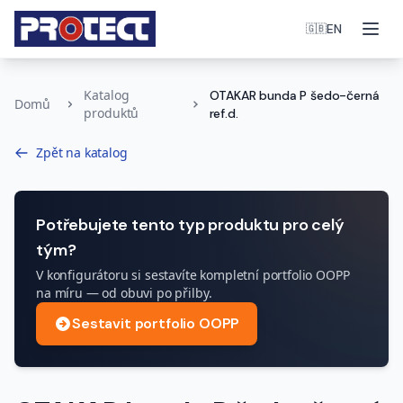
Otev
EN
🇬🇧
Katalog
OTAKAR bunda P šedo-černá
Domů
produktů
ref.d.
Zpět na katalog
Potřebujete tento typ produktu pro celý
tým?
V konfigurátoru si sestavíte kompletní portfolio OOPP
na míru — od obuvi po přilby.
Sestavit portfolio OOPP