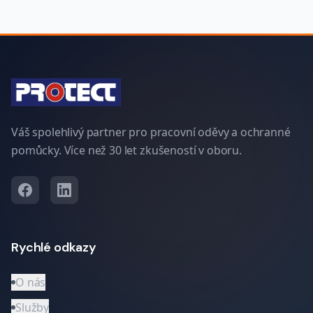
Váš spolehlivý partner pro pracovní oděvy a ochranné
pomůcky. Více než 30 let zkušeností v oboru.
Rychlé odkazy
O nás
Služby