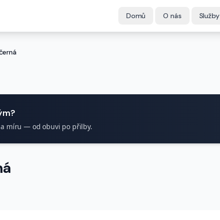
Domů
O nás
Služby
černá
tým?
na míru — od obuvi po přilby.
ná