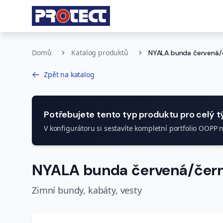
Domů
Katalog produktů
NYALA bunda červená/
Zpět na katalog
Potřebujete tento typ produktu pro celý 
V konfigurátoru si sestavíte kompletní portfolio OOPP 
NYALA bunda červená/čer
Zimní bundy, kabáty, vesty