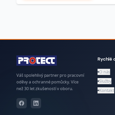
Rychlé 
O nás
Váš spolehlivý partner pro pracovní
Služby
oděvy a ochranné pomůcky. Více
než 30 let zkušeností v oboru.
Kontakt