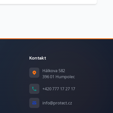
Kontakt
Hálkova 582
396 01 Humpolec
+420 777 17 27 17
info@protect.cz