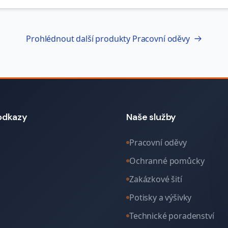
Prohlédnout další produkty
Pracovní oděvy
odkazy
Naše služby
Pracovní oděvy
Ochranné pomůcky
Zakázkové šití
Potisky a výšivky
Technické poradenství