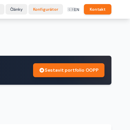
Články
Konfigurátor
Kontakt
EN
🇬🇧
Sestavit portfolio OOPP