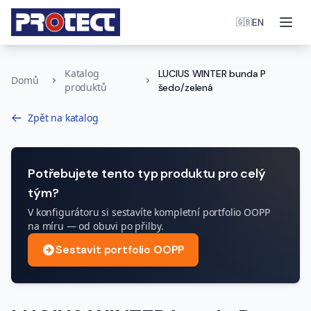
Otev
EN
🇬🇧
Katalog
LUCIUS WINTER bunda P
Domů
produktů
šedo/zelená
Zpět na katalog
Potřebujete tento typ produktu pro celý
tým?
V konfigurátoru si sestavíte kompletní portfolio OOPP
na míru — od obuvi po přilby.
Sestavit portfolio OOPP