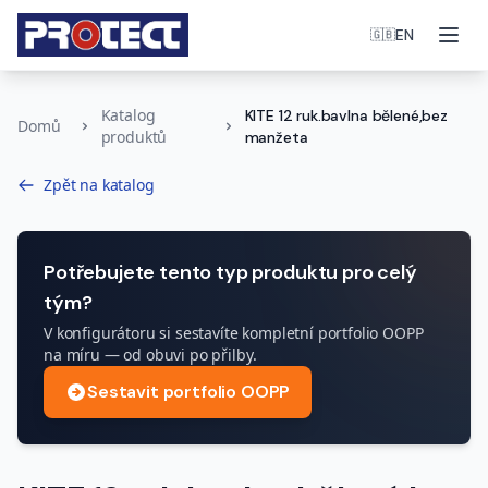
Otev
EN
🇬🇧
Katalog
KITE 12 ruk.bavlna bělené,bez
Domů
produktů
manžeta
Zpět na katalog
Potřebujete tento typ produktu pro celý
tým?
V konfigurátoru si sestavíte kompletní portfolio OOPP
na míru — od obuvi po přilby.
Sestavit portfolio OOPP