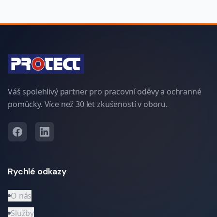
Váš spolehlivý partner pro pracovní oděvy a ochranné
pomůcky. Více než 30 let zkušeností v oboru.
Rychlé odkazy
O nás
Služby