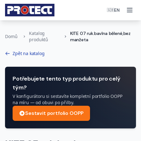
Otev
EN
🇬🇧
Katalog
KITE 07 ruk.bavlna bělené,bez
Domů
produktů
manžeta
Zpět na katalog
Potřebujete tento typ produktu pro celý
tým?
V konfigurátoru si sestavíte kompletní portfolio OOPP
na míru — od obuvi po přilby.
Sestavit portfolio OOPP