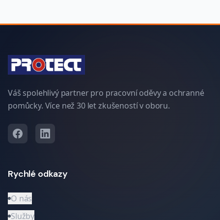
Váš spolehlivý partner pro pracovní oděvy a ochranné
pomůcky. Více než 30 let zkušeností v oboru.
Rychlé odkazy
O nás
Služby