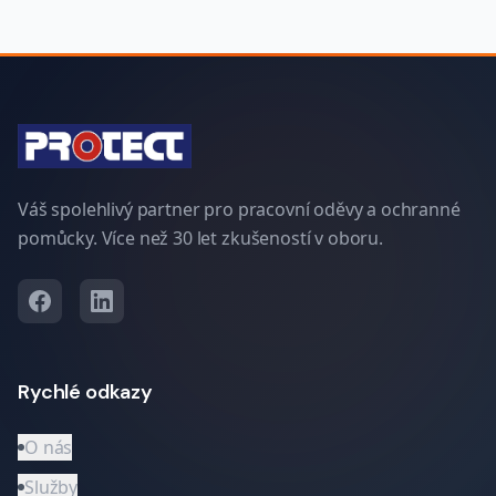
Váš spolehlivý partner pro pracovní oděvy a ochranné
pomůcky. Více než 30 let zkušeností v oboru.
Rychlé odkazy
O nás
Služby