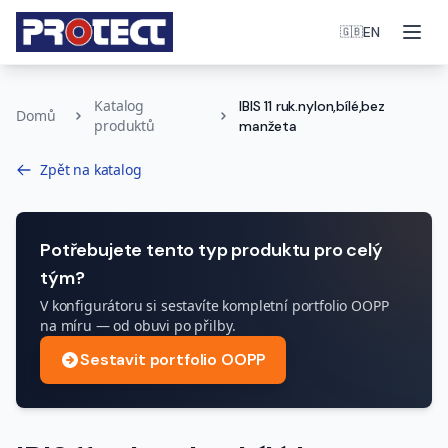
Otev
EN
🇬🇧
Katalog
IBIS 11 ruk.nylon,bílé,bez
Domů
produktů
manžeta
Zpět na katalog
Potřebujete tento typ produktu pro celý
tým?
V konfigurátoru si sestavíte kompletní portfolio OOPP
na míru — od obuvi po přilby.
Sestavit portfolio OOPP