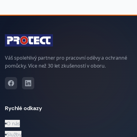
Váš spolehlivý partner pro pracovní oděvy a ochranné
pomůcky. Více než 30 let zkušeností v oboru.
Rychlé odkazy
O nás
Služby