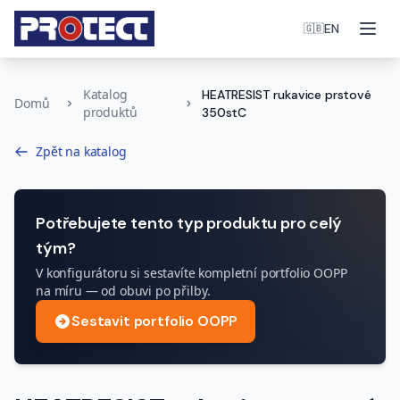
Otev
EN
🇬🇧
Katalog
HEATRESIST rukavice prstové
Domů
produktů
350stC
Zpět na katalog
Potřebujete tento typ produktu pro celý
tým?
V konfigurátoru si sestavíte kompletní portfolio OOPP
na míru — od obuvi po přilby.
Sestavit portfolio OOPP