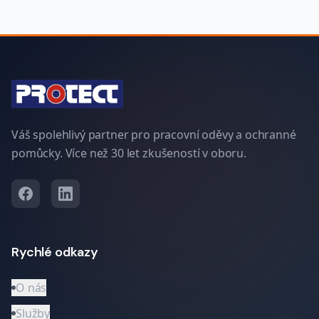
Váš spolehlivý partner pro pracovní oděvy a ochranné
pomůcky. Více než 30 let zkušeností v oboru.
Rychlé odkazy
O nás
Služby