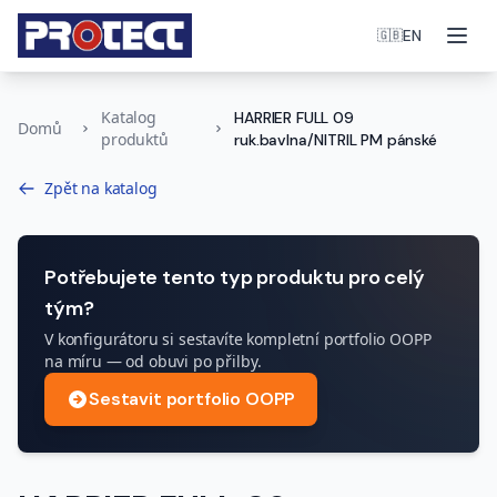
Otev
EN
🇬🇧
Katalog
HARRIER FULL 09
Domů
produktů
ruk.bavlna/NITRIL PM pánské
Zpět na katalog
Potřebujete tento typ produktu pro celý
tým?
V konfigurátoru si sestavíte kompletní portfolio OOPP
na míru — od obuvi po přilby.
Sestavit portfolio OOPP