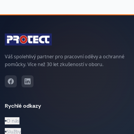
Váš spolehlivý partner pro pracovní oděvy a ochranné
pomůcky. Více než 30 let zkušeností v oboru.
Rychlé odkazy
O nás
Služby