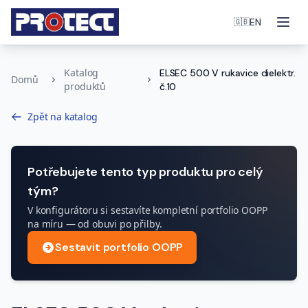
Otev
EN
🇬🇧
Katalog
ELSEC 500 V rukavice dielektr.
Domů
produktů
č.10
Zpět na katalog
Potřebujete tento typ produktu pro celý
tým?
V konfigurátoru si sestavíte kompletní portfolio OOPP
na míru — od obuvi po přilby.
Sestavit portfolio OOPP