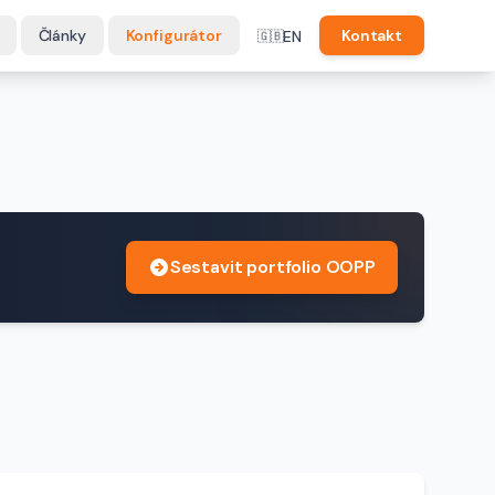
Články
Konfigurátor
Kontakt
EN
🇬🇧
Sestavit portfolio OOPP