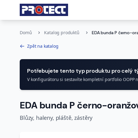
Domů
Katalog produktů
EDA bunda P černo-or
Zpět na katalog
Potřebujete tento typ produktu pro celý 
V konfigurátoru si sestavíte kompletní portfolio OOPP 
EDA bunda P černo-oranžo
Blůzy, haleny, pláště, zástěry