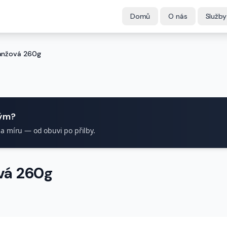
Domů
O nás
Služby
anžová 260g
tým?
na míru — od obuvi po přilby.
vá 260g