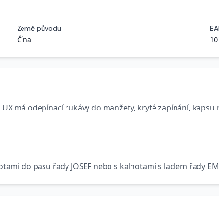
Země původu
EA
Čína
10
X má odepínací rukávy do manžety, kryté zapínání, kapsu n
otami do pasu řady
JOSEF
nebo s kalhotami s laclem řady
EM