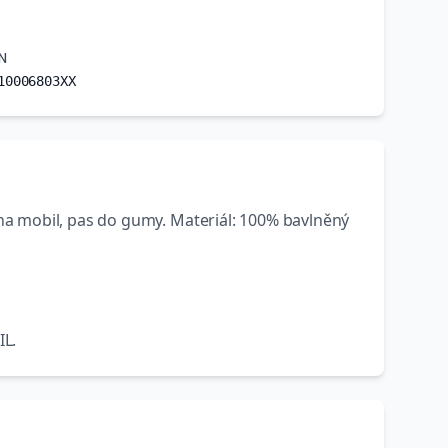
N
10006803XX
a mobil, pas do gumy. Materiál: 100% bavlněný
IL
.