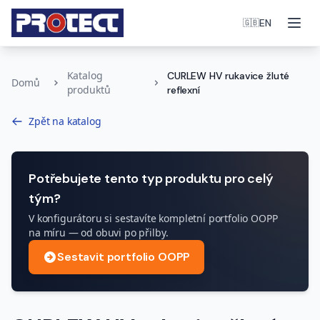
Otev
EN
🇬🇧
Katalog
CURLEW HV rukavice žluté
Domů
produktů
reflexní
Zpět na katalog
Potřebujete tento typ produktu pro celý
tým?
V konfigurátoru si sestavíte kompletní portfolio OOPP
na míru — od obuvi po přilby.
Sestavit portfolio OOPP