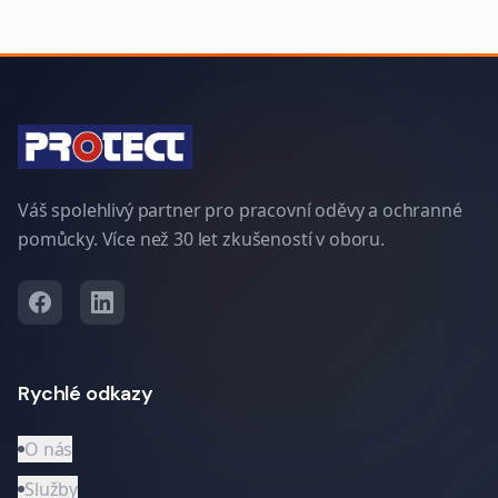
Váš spolehlivý partner pro pracovní oděvy a ochranné
pomůcky. Více než 30 let zkušeností v oboru.
Rychlé odkazy
O nás
Služby