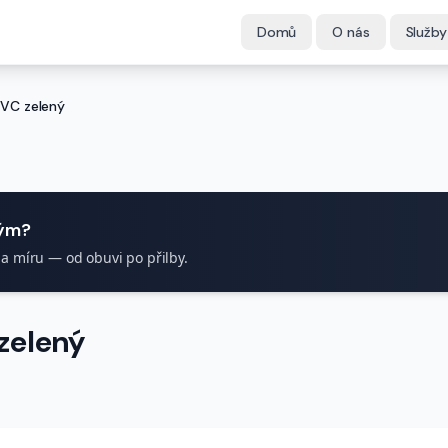
Domů
O nás
Služby
PVC zelený
tým?
na míru — od obuvi po přilby.
zelený