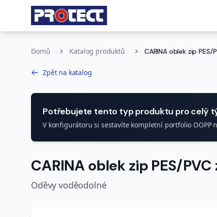
Domů
Katalog produktů
CARINA oblek zip PES/
Zpět na katalog
Potřebujete tento typ produktu pro celý 
V konfigurátoru si sestavíte kompletní portfolio OOPP 
CARINA oblek zip PES/PVC 
Oděvy voděodolné