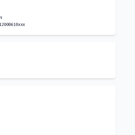
N
12000610xxx