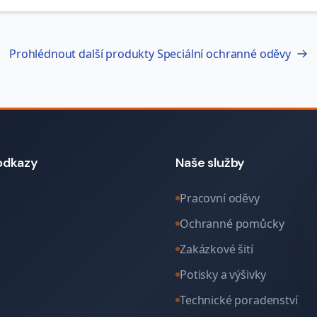
Prohlédnout další produkty
Speciální ochranné oděvy
odkazy
Naše služby
Pracovní oděvy
Ochranné pomůcky
Zakázkové šití
Potisky a výšivky
Technické poradenství