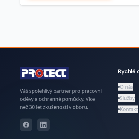
Rychlé 
O nás
Váš spolehlivý partner pro pracovní
Služby
oděvy a ochranné pomůcky. Více
než 30 let zkušeností v oboru.
Kontakt