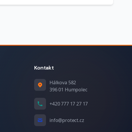
Kontakt
Hálkova 582
396 01 Humpolec
+420 777 17 27 17
info@protect.cz