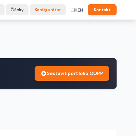
Články
Konfigurátor
Kontakt
EN
🇬🇧
Sestavit portfolio OOPP