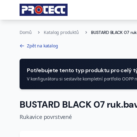
Domů
Katalog produktů
BUSTARD BLACK 07 ruk.
Zpět na katalog
Potřebujete tento typ produktu pro celý 
V konfigurátoru si sestavíte kompletní portfolio OOPP 
BUSTARD BLACK 07 ruk.bavl
Rukavice povrstvené