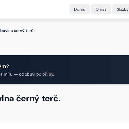
Domů
O nás
Služby
bavlna černý terč.
tým?
na míru — od obuvi po přilby.
na černý terč.