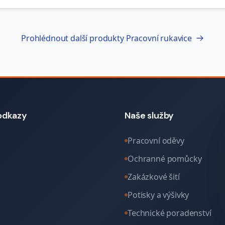
Prohlédnout další produkty
Pracovní rukavice
odkazy
Naše služby
Pracovní oděvy
Ochranné pomůcky
Zakázkové šití
Potisky a výšivky
Technické poradenství