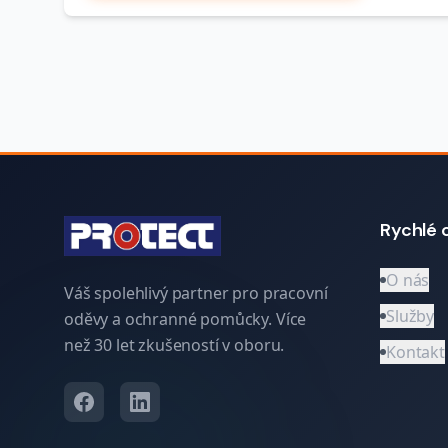
Rychlé 
O nás
Váš spolehlivý partner pro pracovní
Služby
oděvy a ochranné pomůcky. Více
než 30 let zkušeností v oboru.
Kontakt