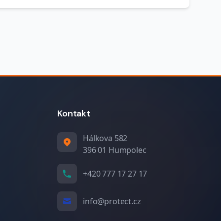
Kontakt
Hálkova 582
396 01 Humpolec
+420 777 17 27 17
info@protect.cz