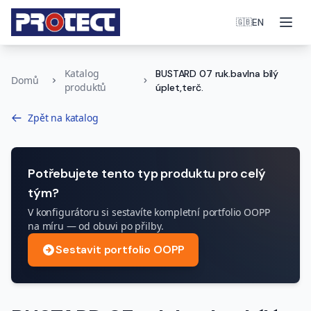
Otev
EN
🇬🇧
Katalog
BUSTARD 07 ruk.bavlna bílý
Domů
produktů
úplet,terč.
Zpět na katalog
Potřebujete tento typ produktu pro celý
tým?
V konfigurátoru si sestavíte kompletní portfolio OOPP
na míru — od obuvi po přilby.
Sestavit portfolio OOPP