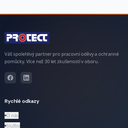
Váš spolehlivý partner pro pracovní oděvy a ochranné
pomůcky. Více než 30 let zkušeností v oboru.
Rychlé odkazy
O nás
Služby