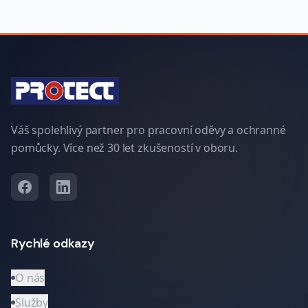
Váš spolehlivý partner pro pracovní oděvy a ochranné
pomůcky. Více než 30 let zkušeností v oboru.
Rychlé odkazy
O nás
Služby