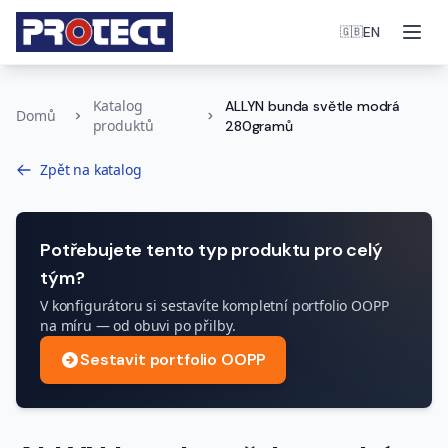
Otev
EN
🇬🇧
Katalog
ALLYN bunda světle modrá
Domů
produktů
280gramů
Zpět na katalog
Potřebujete tento typ produktu pro celý
tým?
V konfigurátoru si sestavíte kompletní portfolio OOPP
na míru — od obuvi po přilby.
Sestavit portfolio OOPP